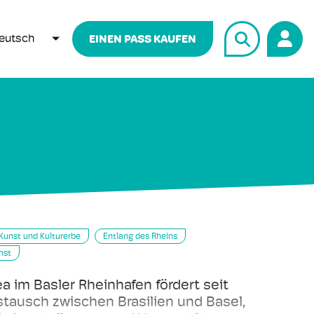
eutsch
EINEN PASS KAUFEN
WEITERE AKTIONEN AUFLISTEN
Kunst und Kulturerbe
Entlang des Rheins
nst
ea im Basler Rheinhafen fördert seit
tausch zwischen Brasilien und Basel,