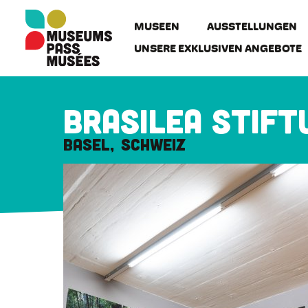
Cookie-Einstellungen
Direkt
zum
MUSEEN
AUSSTELLUNGEN
Inhalt
UNSERE EXKLUSIVEN ANGEBOTE
Brasilea Stift
Basel
Schweiz