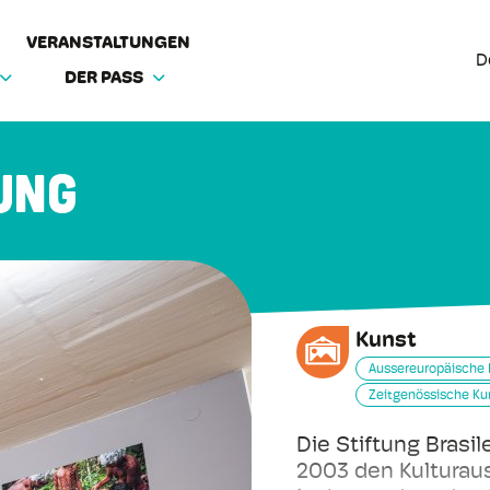
VERANSTALTUNGEN
D
DER PASS
ung
Kunst
Aussereuropäische 
Zeitgenössische Ku
Die Stiftung Brasil
2003 den Kulturaus