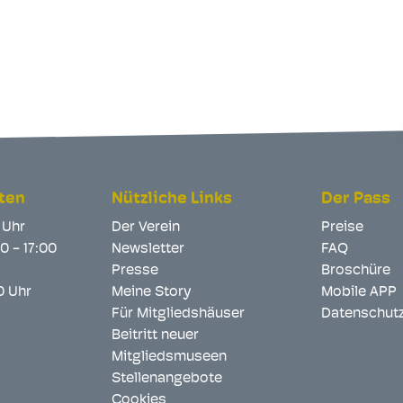
ten
Nützliche Links
Der Pass
2 Uhr
Der Verein
Preise
00 - 17:00
Newsletter
FAQ
Presse
Broschüre
00 Uhr
Meine Story
Mobile APP
Für Mitgliedshäuser
Datenschut
Beitritt neuer
Mitgliedsmuseen
Stellenangebote
Cookies