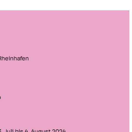
 Rheinhafen
b