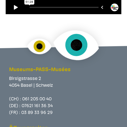
Museums-PASS-Musées
Birsigstrasse 2
4054 Basel | Schweiz
(CH) :
061 205 00 40
(DE) :
07621 161 36 34
(FR) :
03 89 33 96 29