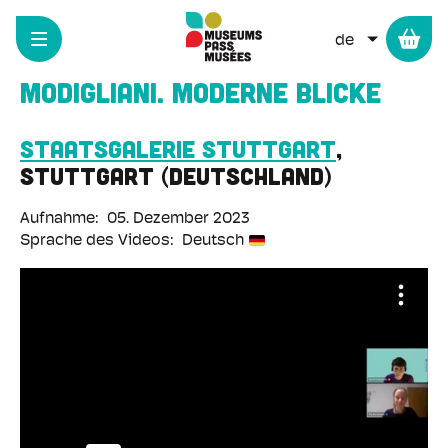
Cookie-Einstellungen
Direkt
zum
WEITERE 
Inhalt
Modigliani. Moderne Blicke
Staatsgalerie Stuttgart
Stuttgart
Deutschland
Aufnahme
05. Dezember 2023
Sprache des Videos
Deutsch
Remote-
Video-
URL