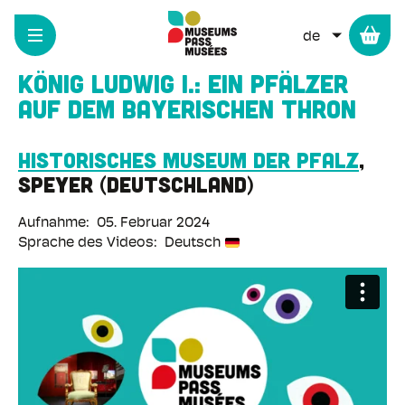
Cookie-Einstellungen
Direkt
zum
WEITERE 
Inhalt
König Ludwig I.: Ein Pfälzer
auf dem bayerischen Thron
Historisches Museum der Pfalz
Speyer
Deutschland
Aufnahme
05. Februar 2024
Sprache des Videos
Deutsch
Remote-
Video-
URL