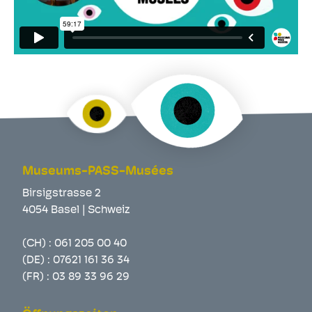
Museums-PASS-Musées
Birsigstrasse 2
4054 Basel | Schweiz
(CH) :
061 205 00 40
(DE) :
07621 161 36 34
(FR) :
03 89 33 96 29