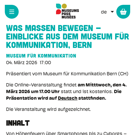
Cookie-Einstellungen
Direkt
zum
WEITERE 
Inhalt
Was Massen bewegen –
Einblicke aus dem Museum für
Kommunikation, Bern
Museum für Kommunikation
04. März 2026
17:00
Präsentiert vom Museum für Kommunikation Bern (CH)
Die Online-Veranstaltung findet
am Mitttwoch, den 4.
März 2026 um 17.00 Uhr
statt und ist kostenlos.
Die
Präsentation wird auf
Deutsch
stattfinden.
Die Veranstaltung wird aufgezeichnet.
INHALT
Von Höhenfeuern über Smartphones bis zu Cyborgs –