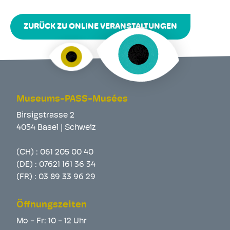
ZURÜCK ZU ONLINE VERANSTALTUNGEN
Museums-PASS-Musées
Birsigstrasse 2
4054 Basel | Schweiz
(CH) :
061 205 00 40
(DE) :
07621 161 36 34
(FR) :
03 89 33 96 29
Öffnungszeiten
Mo - Fr: 10 - 12 Uhr