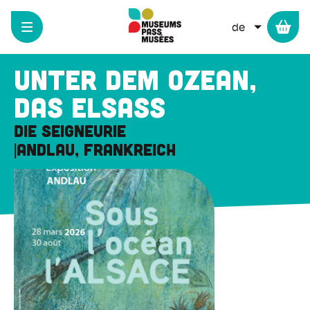
Cookie-Einstellungen
Direkt
zum
WEITERE 
Inhalt
Unter dem Ozean,
das Elsass
Die Seigneurie
Andlau, Frankreich